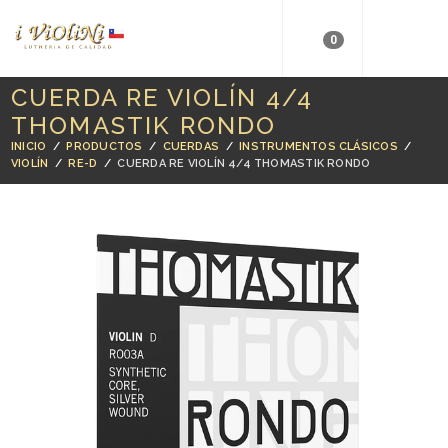
0
CUERDA RE VIOLÍN 4/4
THOMASTIK RONDO
INICIO
/
PRODUCTOS
/
CUERDAS
/
INSTRUMENTOS CLÁSICOS
/
VIOLÍN
/
RE-D
/
CUERDA RE VIOLÍN 4/4 THOMASTIK RONDO