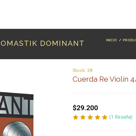
RODUCTOS
MARCAS
LUTHERÍA
BLOG
CO
INICIO
/
PRODU
THOMASTIK DOMINANT
Stock:
28
Cuerda Re Violín 
$29.200
(1 Reseña)