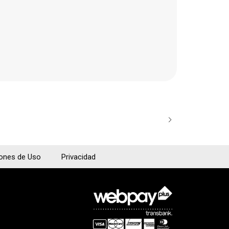
THOMASTIK
CUERDA MI 
$14.600
iones de Uso
Privacidad