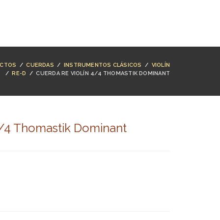
NTACTO
BUSCAR
ACCESO
CARRO (
0
)
CTOS
/
CUERDAS
/
INSTRUMENTOS CLÁSICOS
/
VIOLÍN
/
RE-D
/
CUERDA RE VIOLÍN 4/4 THOMASTIK DOMINANT
4/4 Thomastik Dominant