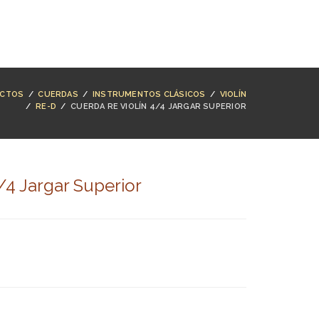
NTACTO
BUSCAR
ACCESO
CARRO (
0
)
CTOS
/
CUERDAS
/
INSTRUMENTOS CLÁSICOS
/
VIOLÍN
/
RE-D
/
CUERDA RE VIOLÍN 4/4 JARGAR SUPERIOR
/4 Jargar Superior