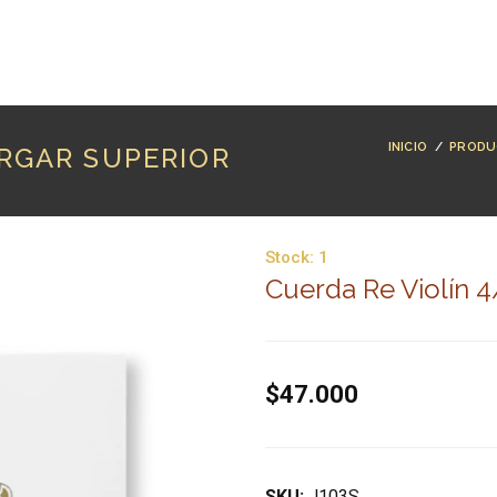
RODUCTOS
MARCAS
LUTHERÍA
BLOG
CO
INICIO
/
PRODU
ARGAR SUPERIOR
Stock:
1
Cuerda Re Violín 4
$47.000
SKU:
J103S