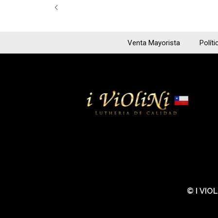
Venta Mayorista
Políti
© I VIO