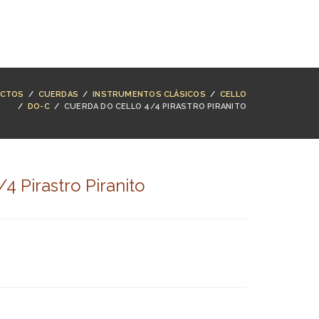
NTACTO
BUSCAR
ACCESO
CARRO (
0
)
CTOS
/
CUERDAS
/
INSTRUMENTOS CLÁSICOS
/
CELLO
/
DO-C
/
CUERDA DO CELLO 4/4 PIRASTRO PIRANITO
4 Pirastro Piranito