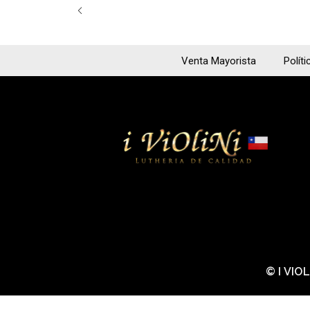
Venta Mayorista
Políti
© I VIO