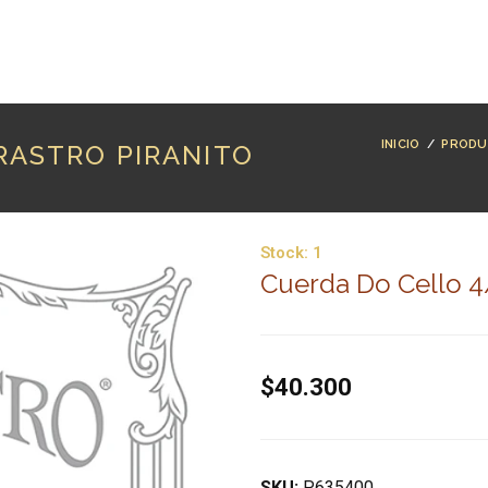
RODUCTOS
MARCAS
LUTHERÍA
BLOG
CO
INICIO
/
PRODU
RASTRO PIRANITO
Stock:
1
Cuerda Do Cello 4/
$40.300
SKU:
P635400