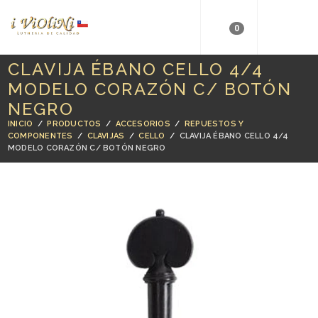
0
CLAVIJA ÉBANO CELLO 4/4
MODELO CORAZÓN C/ BOTÓN
NEGRO
INICIO
/
PRODUCTOS
/
ACCESORIOS
/
REPUESTOS Y
COMPONENTES
/
CLAVIJAS
/
CELLO
/
CLAVIJA ÉBANO CELLO 4/4
MODELO CORAZÓN C/ BOTÓN NEGRO